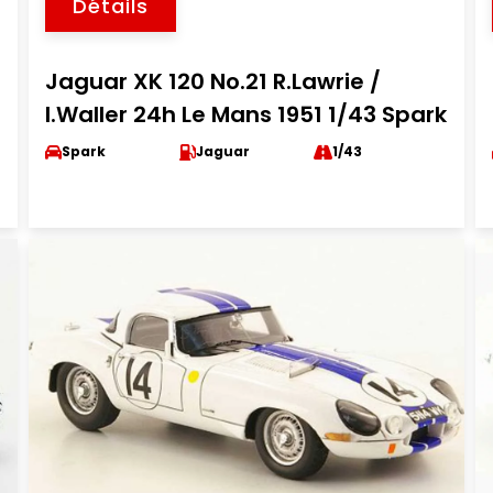
Détails
Jaguar XK 120 No.21 R.Lawrie /
I.Waller 24h Le Mans 1951 1/43 Spark
Spark
Jaguar
1/43