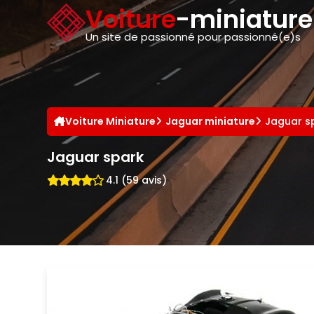
Panneau de gestion des cookies
Voiture
-miniatur
Un site de passionné pour passionné(e)s
Voiture Miniature
Jaguar miniature
Jaguar s
Jaguar spark
4.1 (59 avis)