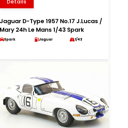
Détails
Jaguar D-Type 1957 No.17 J.Lucas /
Mary 24h Le Mans 1/43 Spark
Spark
Jaguar
1/43