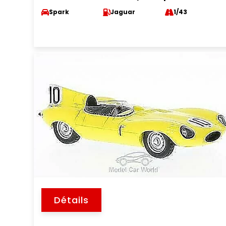
Spark
Jaguar
1/43
Détails