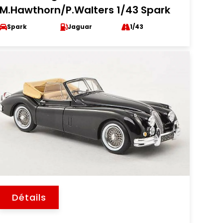
M.Hawthorn/P.Walters 1/43 Spark
Spark
Jaguar
1/43
Détails