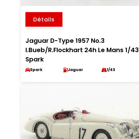
Détails
Jaguar D-Type 1957 No.3
I.Bueb/R.Flockhart 24h Le Mans 1/43
Spark
Spark
Jaguar
1/43