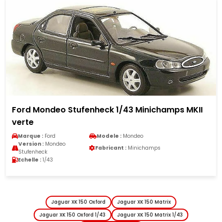
Ford Mondeo Stufenheck 1/43 Minichamps MKII
verte
Marque :
Ford
Modele :
Mondeo
Version :
Mondeo
Fabricant :
Minichamps
Stufenheck
Echelle :
1/43
Jaguar XK 150 Oxford
Jaguar XK 150 Matrix
Jaguar XK 150 Oxford 1/43
Jaguar XK 150 Matrix 1/43