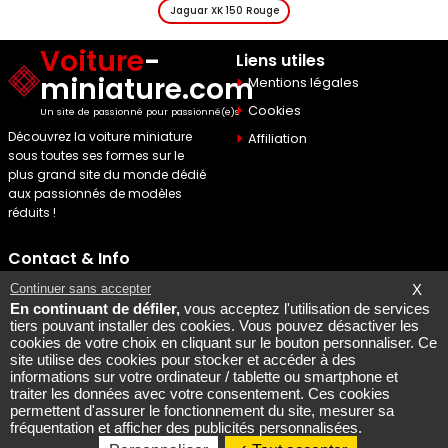
Jaguar XK 150 Rouge
Voiture
-
Liens utiles
miniature.com
Mentions légales
Cookies
Un site de passionné pour passionné(e)s
Découvrez la voiture miniature
Affiliation
sous toutes ses formes sur le
plus grand site du monde dédié
aux passionnés de modèles
réduits !
Contact & Info
Maquette Mobylette
Continuer sans accepter
X
En continuant de défiler,
vous acceptez l'utilisation de services
SEO par
Laurent Bousquet
tiers pouvant installer des cookies. Vous pouvez désactiver les
cookies de votre choix en cliquant sur le bouton personnaliser. Ce
Page consultee le 2026 08
site utilise des cookies pour stocker et accéder à des
09
informations sur votre ordinateur / tablette ou smartphone et
Mais pourquoi le KI87 2026
traiter les données avec votre consentement. Ces cookies
permettent d'assurer le fonctionnement du site, mesurer sa
08 09
fréquentation et afficher des publicités personnalisées.