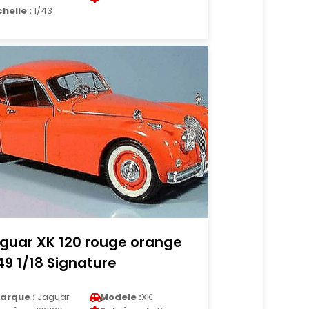
chelle :
1/43
guar XK 120 rouge orange
49 1/18 Signature
arque :
Jaguar
Modele :
XK