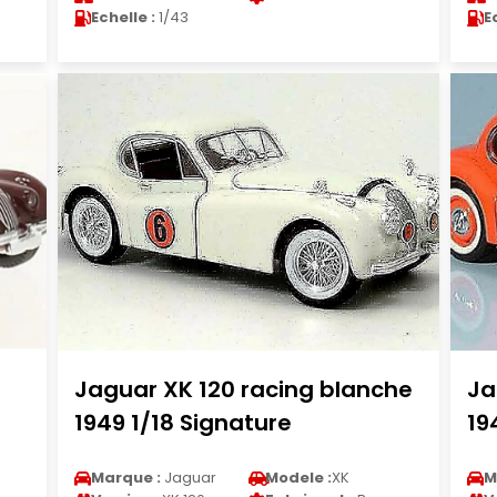
Echelle :
1/43
E
Jaguar XK 120 racing blanche
Ja
1949 1/18 Signature
19
Marque :
Jaguar
Modele :
XK
M