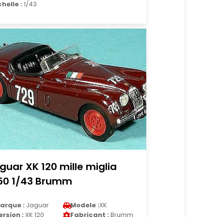
chelle :
1/43
guar XK 120 mille miglia
50 1/43 Brumm
arque :
Jaguar
Modele :
XK
ersion :
XK 120
Fabricant :
Brumm