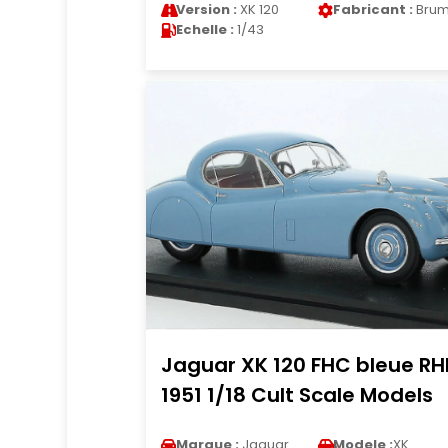
Version :
XK 120
Fabricant :
Bru
Echelle :
1/43
Jaguar XK 120 FHC bleue RH
1951 1/18 Cult Scale Models
Marque :
Jaguar
Modele :
XK