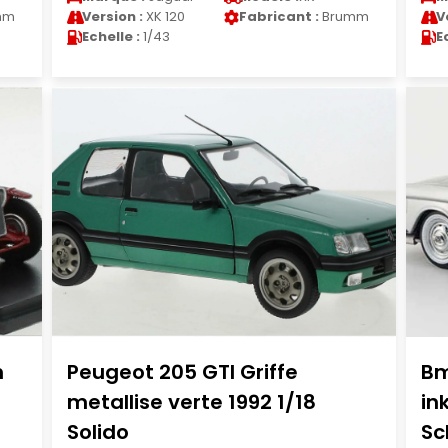
mm
Version :
XK 120
Fabricant :
Brumm
V
Echelle :
1/43
E
h
Peugeot 205 GTI Griffe
Bm
metallise verte 1992 1/18
in
Solido
Sc