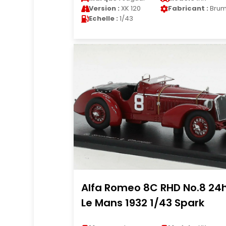
Version :
XK 120
Fabricant :
Bru
Echelle :
1/43
Alfa Romeo 8C RHD No.8 24
Le Mans 1932 1/43 Spark