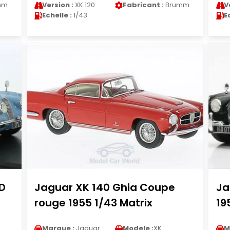
mm
Version :
XK 120
Fabricant :
Brumm
V
Echelle :
1/43
E
D
Jaguar XK 140 Ghia Coupe
Ja
rouge 1955 1/43 Matrix
19
Marque :
Jaguar
Modele :
XK
M