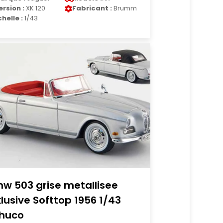
ersion :
XK 120
Fabricant :
Brumm
chelle :
1/43
w 503 grise metallisee
klusive Softtop 1956 1/43
huco