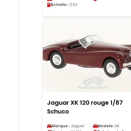
Echelle :
1/43
Jaguar XK 120 rouge 1/87
Schuco
Marque :
Jaguar
Modele :
XK