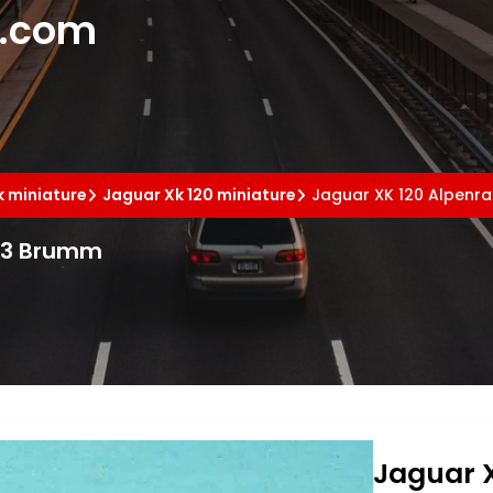
e.com
k miniature
Jaguar Xk 120 miniature
Jaguar XK 120 Alpenra
/43 Brumm
Jaguar X