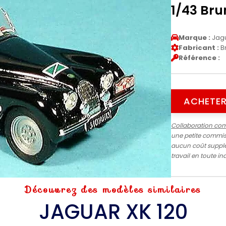
1/43 Br
Marque :
Jag
Fabricant :
B
Référence :
ACHETER
Collaboration co
une petite commiss
aucun coût supplé
travail en toute 
Découvrez des modèles similaires
JAGUAR XK 120