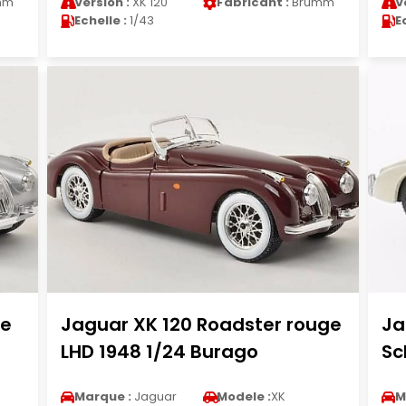
mm
Version :
XK 120
Fabricant :
Brumm
V
Echelle :
1/43
E
se
Jaguar XK 120 Roadster rouge
Ja
LHD 1948 1/24 Burago
Sc
Marque :
Jaguar
Modele :
XK
M