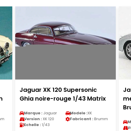
Jaguar XK 120 Supersonic
Ja
m
Ghia noire-rouge 1/43 Matrix
me
B
Marque :
Jaguar
Modele :
XK
mm
Version :
XK 120
Fabricant :
Brumm
M
Echelle :
1/43
V