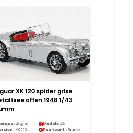
guar XK 120 spider grise
tallisee offen 1948 1/43
rumm
arque :
Jaguar
Modele :
XK
ersion :
XK 120
Fabricant :
Brumm