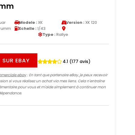
umm
uar
Modele :
XK
Version :
XK 120
rumm
Echelle :
1/43
Type :
Rallye
 SUR EBAY
4.1 (177 avis)
mmerciale ebay
: En tant que partenaire eBay, je peux recevoir
ion si vous réalisez un achat via mes liens. Cela n'entraîne
mentaire pour vous et m'aide simplement à continuer mon
indépendance.