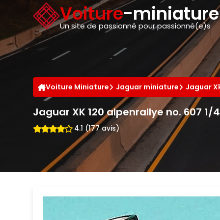
Panneau de gestion des cookies
Voiture
-miniatur
Un site de passionné pour passionné(e)s
Voiture Miniature
Jaguar miniature
Jaguar X
Jaguar XK 120 alpenrallye no. 607 1
4.1 (177 avis)