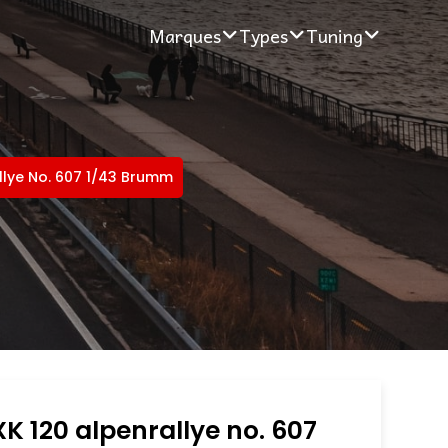
Marques
Types
Tuning
llye No. 607 1/43 Brumm
K 120 alpenrallye no. 607