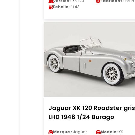
Version :
XK 120
Fabricant :
Bru
Echelle :
1/43
Jaguar XK 120 Roadster gri
LHD 1948 1/24 Burago
Marque :
Jaguar
Modele :
XK