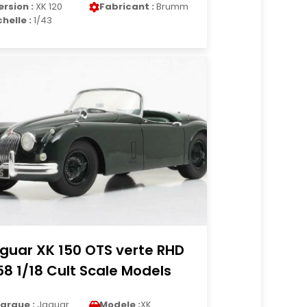
ersion :
XK 120
Fabricant :
Brumm
chelle :
1/43
guar XK 150 OTS verte RHD
58 1/18 Cult Scale Models
arque :
Jaguar
Modele :
XK