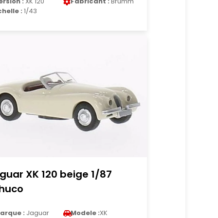
ersion :
XK 120
Fabricant :
Brumm
chelle :
1/43
guar XK 120 beige 1/87
huco
arque :
Jaguar
Modele :
XK