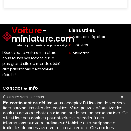
Voiture
-
Liens utiles
miniature.com
Mentions légales
Cookies
Un site de passionné pour passionné(e)s
Découvrez la voiture miniature
Affiliation
sous toutes ses formes sur le
plus grand site du monde dédié
aux passionnés de modèles
réduits !
Contact & Info
Maquette Mobylette
Continuer sans accepter
X
En continuant de défiler,
vous acceptez l'utilisation de services
SEO par
Laurent Bousquet
tiers pouvant installer des cookies. Vous pouvez désactiver les
cookies de votre choix en cliquant sur le bouton personnaliser. Ce
Page consultee le 2026 08
site utilise des cookies pour stocker et accéder à des
08
informations sur votre ordinateur / tablette ou smartphone et
Mais pourquoi le KI87 2026
traiter les données avec votre consentement. Ces cookies