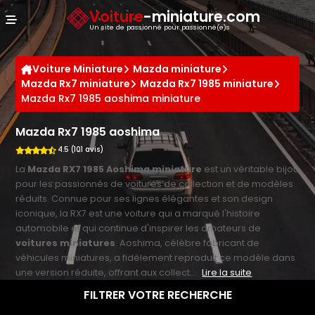
Panneau de gestion des cookies
Voiture
-miniature.com
Un site de passionné pour passionné(e)s
Voiture Miniature
Mazda miniature
Mazda Rx7 miniature
Mazda Rx7 1985 miniature
Mazda Rx7 1985 aoshima miniature
Mazda Rx7 1985 aoshima
4.5 (101 avis)
La
Mazda RX7 1985 Aoshima miniature
est un véritable bijou
pour les passionnés de voitures de collection et de modèles
réduits. Connue pour ses lignes élégantes et son design
iconique, la RX7 est une voiture qui a marqué l'histoire
automobile et qui continue d'inspirer les amateurs de
voitures miniatures
. Aoshima, célèbre fabricant de
véhicules miniatures, a fidèlement reproduit ce modèle dans
une version réduite, offrant aux collect...
Lire la suite
FILTRER VOTRE RECHERCHE