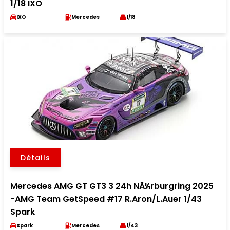
1/18 IXO
IXO
Mercedes
1/18
Détails
Mercedes AMG GT GT3 3 24h NÃ¼rburgring 2025
-AMG Team GetSpeed #17 R.Aron/L.Auer 1/43
Spark
Spark
Mercedes
1/43