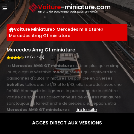
Panneau de gestion des cookies
Voiture
-miniature.com
Un site de passionné pour passionné(e)s
Voiture Miniature
Mercedes miniature
Mercedes Amg Gt miniature
Mercedes Amg Gt miniature
4.0 (79 avis)
La
Mercedes AMG GT miniature
est bien plus qu'un simple
jouet; c'est un véritable
modèle réduit
qui captivera les
passionnés d'autos miniatures. Disponible en diverses
échelles
telles que le 1/18 et le 1/43, elle reproduit avec une
fidélité étonnante les lignes et la puissance de la célèbre
voiture de sport. Les collectionneurs de voitures miniatures
sont toujours à la recherche de pièces d'exception, et la
Mercedes AMG GT miniature
e...
Lire la suite
ACCES DIRECT AUX VERSIONS