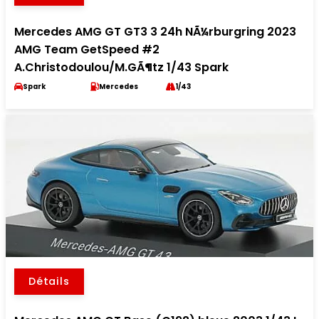
Mercedes AMG GT GT3 3 24h NÃ¼rburgring 2023
AMG Team GetSpeed #2
A.Christodoulou/M.GÃ¶tz 1/43 Spark
Spark
Mercedes
1/43
Détails