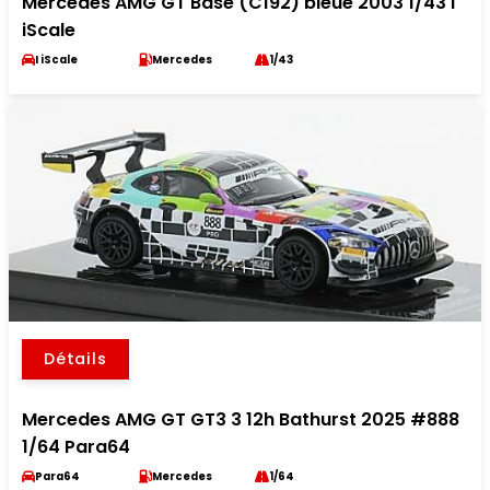
Mercedes AMG GT Base (C192) bleue 2003 1/43 I
iScale
I iScale
Mercedes
1/43
Détails
Mercedes AMG GT GT3 3 12h Bathurst 2025 #888
1/64 Para64
Para64
Mercedes
1/64