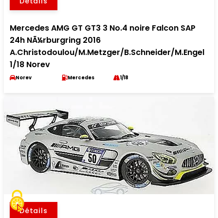
Détails
Mercedes AMG GT GT3 3 No.4 noire Falcon SAP
24h NÃ¼rburgring 2016
A.Christodoulou/M.Metzger/B.Schneider/M.Engel
1/18 Norev
Norev
Mercedes
1/18
Détails