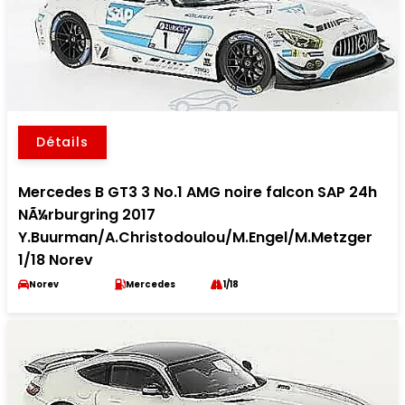
Détails
Mercedes B GT3 3 No.1 AMG noire falcon SAP 24h
NÃ¼rburgring 2017
Y.Buurman/A.Christodoulou/M.Engel/M.Metzger
1/18 Norev
Norev
Mercedes
1/18