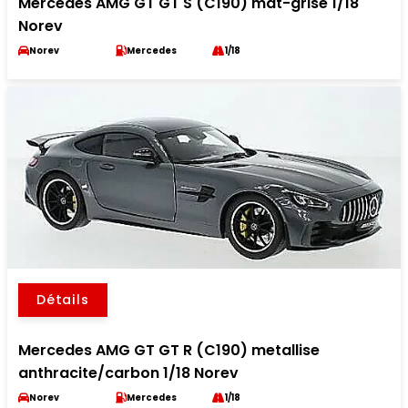
Mercedes AMG GT GT S (C190) mat-grise 1/18
Norev
Norev
Mercedes
1/18
Détails
Mercedes AMG GT GT R (C190) metallise
anthracite/carbon 1/18 Norev
Norev
Mercedes
1/18