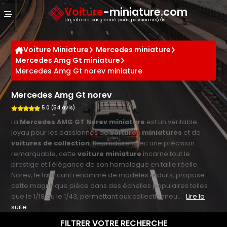
Panneau de gestion des cookies
Voiture
-miniature.com
Un site de passionné pour passionné(e)s
Voiture Miniature
Mercedes miniature
Mercedes Amg Gt miniature
Mercedes Amg Gt norev miniature
Mercedes Amg Gt norev
5.0 (54 avis)
La
Mercedes AMG GT Norev miniature
est un véritable
joyau pour les passionnés de
voitures miniatures
et de
voitures de collection
. Reproduite avec une précision
remarquable, cette
voiture miniature
incarne tout le
prestige et l'élégance de son homologue en taille réelle.
Norev, le fabricant renommé de modèles réduits, propose
cette magnifique pièce dans des échelles populaires telles
que le 1/18 ou le 1/43, permettant aux collectionneu...
Lire la
suite
FILTRER VOTRE RECHERCHE