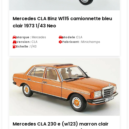
Mercedes CLA Binz W115 camionnette bleu
clair 1973 1/43 Neo
Marque :
Mercedes
Modele :
CLA
Version :
CLA
Fabricant :
Minichamps
Echelle :
1/43
Mercedes CLA 230 e (w123) marron clair