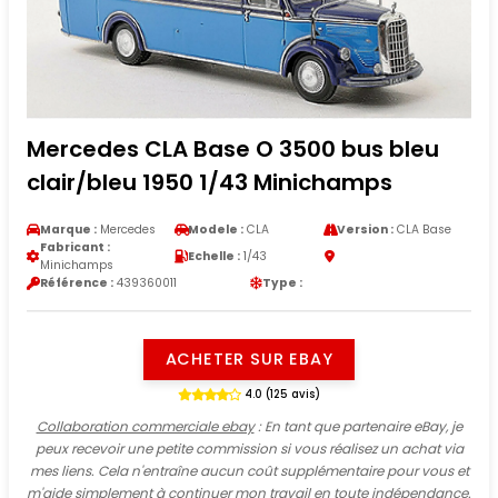
Mercedes CLA Base O 3500 bus bleu
clair/bleu 1950 1/43 Minichamps
Marque :
Mercedes
Modele :
CLA
Version :
CLA Base
Fabricant :
Echelle :
1/43
Minichamps
Référence :
439360011
Type :
ACHETER SUR EBAY
4.0 (125 avis)
Collaboration commerciale ebay
: En tant que partenaire eBay, je
peux recevoir une petite commission si vous réalisez un achat via
mes liens. Cela n'entraîne aucun coût supplémentaire pour vous et
m'aide simplement à continuer mon travail en toute indépendance.