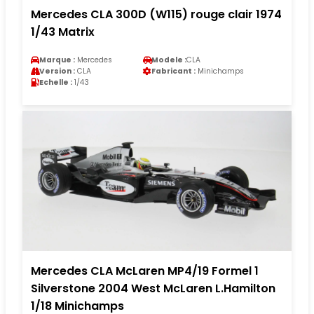
Mercedes CLA 300D (W115) rouge clair 1974
1/43 Matrix
Marque :
Mercedes
Modele :
CLA
Version :
CLA
Fabricant :
Minichamps
Echelle :
1/43
Mercedes CLA McLaren MP4/19 Formel 1
Silverstone 2004 West McLaren L.Hamilton
1/18 Minichamps