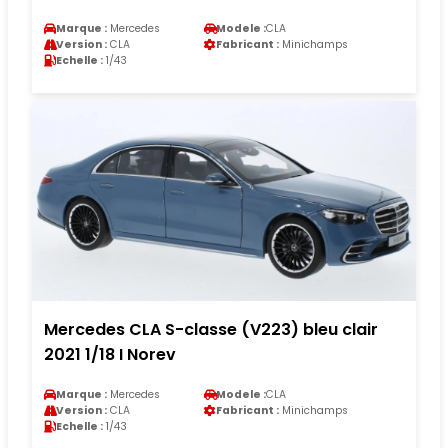
Marque :
Mercedes
Modele :
CLA
Version :
CLA
Fabricant :
Minichamps
Echelle :
1/43
Mercedes CLA S-classe (V223) bleu clair
2021 1/18 I Norev
Marque :
Mercedes
Modele :
CLA
Version :
CLA
Fabricant :
Minichamps
Echelle :
1/43