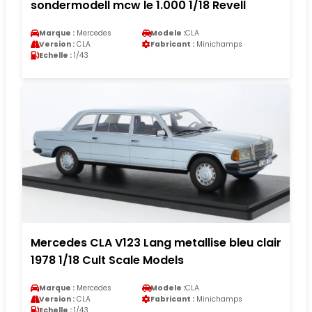
sondermodell mcw le 1.000 1/18 Revell
Marque :
Mercedes
Modele :
CLA
Version :
CLA
Fabricant :
Minichamps
Echelle :
1/43
Mercedes CLA V123 Lang metallise bleu clair
1978 1/18 Cult Scale Models
Marque :
Mercedes
Modele :
CLA
Version :
CLA
Fabricant :
Minichamps
Echelle :
1/43