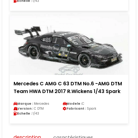
Echelle :
1/43
Mercedes C AMG C 63 DTM No.6 -AMG DTM
Team HWA DTM 2017 R.Wickens 1/43 Spark
Marque :
Mercedes
Modele :
C
Version :
C DTM
Fabricant :
Spark
Echelle :
1/43
description
caractéristiques