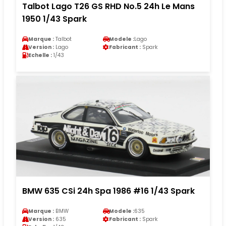
Talbot Lago T26 GS RHD No.5 24h Le Mans
1950 1/43 Spark
Marque :
Talbot
Modele :
Lago
Version :
Lago
Fabricant :
Spark
Echelle :
1/43
BMW 635 CSi 24h Spa 1986 #16 1/43 Spark
Marque :
BMW
Modele :
635
Version :
635
Fabricant :
Spark