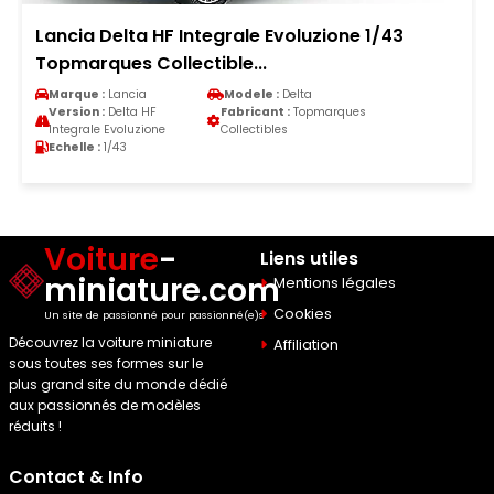
Lancia Delta HF Integrale Evoluzione 1/43
Topmarques Collectible...
Marque :
Lancia
Modele :
Delta
Version :
Delta HF
Fabricant :
Topmarques
Integrale Evoluzione
Collectibles
Echelle :
1/43
Voiture
-
Liens utiles
miniature.com
Mentions légales
Cookies
Un site de passionné pour passionné(e)s
Découvrez la voiture miniature
Affiliation
sous toutes ses formes sur le
plus grand site du monde dédié
aux passionnés de modèles
réduits !
Contact & Info