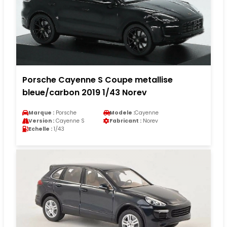
Porsche Cayenne S Coupe metallise
bleue/carbon 2019 1/43 Norev
Marque :
Porsche
Modele :
Cayenne
Version :
Cayenne S
Fabricant :
Norev
Echelle :
1/43