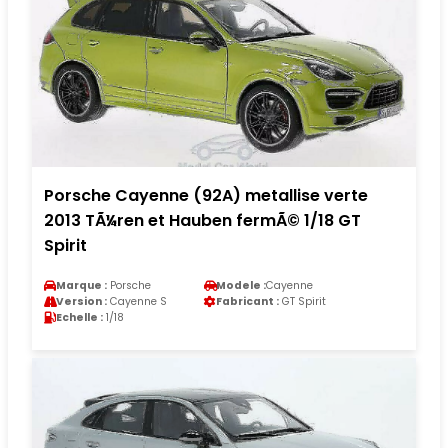
Porsche Cayenne (92A) metallise verte
2013 TÃ¼ren et Hauben fermÃ© 1/18 GT
Spirit
Marque :
Porsche
Modele :
Cayenne
Version :
Cayenne S
Fabricant :
GT Spirit
Echelle :
1/18