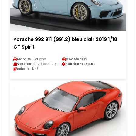
Porsche 992 911 (991.2) bleu clair 2019 1/18
GT Spirit
Marque :
Porsche
Modele :
992
Version :
992 Speedster
Fabricant :
Spark
Echelle :
1/43