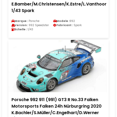
E.Bamber/M.Christensen/K.Estre/L.Vanthoor
1/43 Spark
Marque :
Porsche
Modele :
992
Version :
992 Speedster
Fabricant :
Spark
Echelle :
1/43
Porsche 992 911 (991) GT3 R No.33 Falken
Motorsports Falken 24h Nürburgring 2020
K.Bachler/S.Müller/C.Engelhart/D.Werner