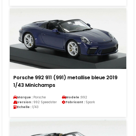
Porsche 992 911 (991) metallise bleue 2019
1/43 Minichamps
Marque :
Porsche
Modele :
992
Version :
992 Speedster
Fabricant :
Spark
Echelle :
1/43