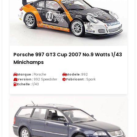
Porsche 997 GT3 Cup 2007 No.9 Watts 1/43
Minichamps
Marque :
Porsche
Modele :
992
Version :
992 Speedster
Fabricant :
Spark
Echelle :
1/43