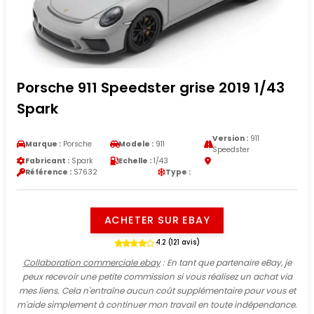
Porsche 911 Speedster grise 2019 1/43
Spark
Version :
911
Marque :
Porsche
Modele :
911
Speedster
Fabricant :
Spark
Echelle :
1/43
Référence :
S7632
Type :
ACHETER SUR EBAY
4.2 (121 avis)
Collaboration commerciale ebay
: En tant que partenaire eBay, je
peux recevoir une petite commission si vous réalisez un achat via
mes liens. Cela n'entraîne aucun coût supplémentaire pour vous et
m'aide simplement à continuer mon travail en toute indépendance.