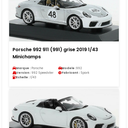
Porsche 992 911 (991) grise 2019 1/43
Minichamps
Marque :
Porsche
Modele :
992
Version :
992 Speedster
Fabricant :
Spark
Echelle :
1/43