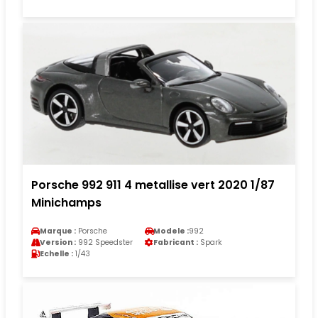
Porsche 992 911 4 metallise vert 2020 1/87
Minichamps
Marque :
Porsche
Modele :
992
Version :
992 Speedster
Fabricant :
Spark
Echelle :
1/43