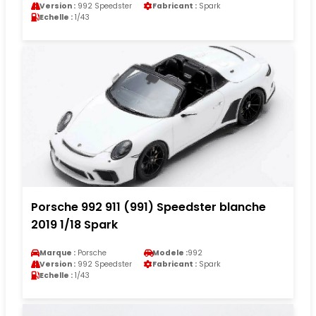
Version :
992 Speedster
Fabricant :
Spark
Echelle :
1/43
Porsche 992 911 (991) Speedster blanche
2019 1/18 Spark
Marque :
Porsche
Modele :
992
Version :
992 Speedster
Fabricant :
Spark
Echelle :
1/43