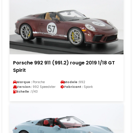
Porsche 992 911 (991.2) rouge 2019 1/18 GT
Spirit
Marque :
Porsche
Modele :
992
Version :
992 Speedster
Fabricant :
Spark
Echelle :
1/43