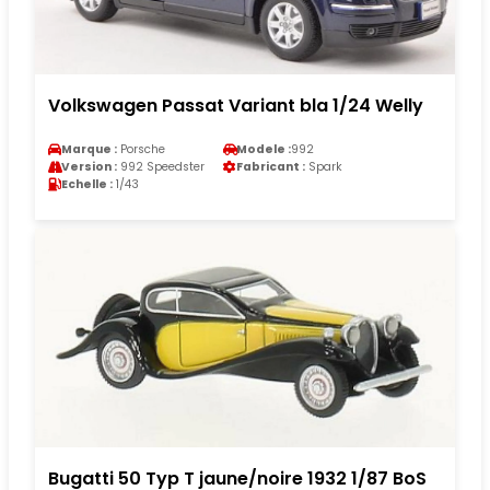
Volkswagen Passat Variant bla 1/24 Welly
Marque :
Porsche
Modele :
992
Version :
992 Speedster
Fabricant :
Spark
Echelle :
1/43
Bugatti 50 Typ T jaune/noire 1932 1/87 BoS