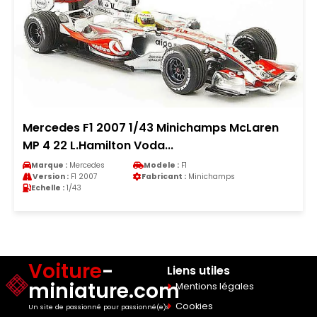
Mercedes F1 2007 1/43 Minichamps McLaren
MP 4 22 L.Hamilton Voda...
Marque :
Mercedes
Modele :
F1
Version :
F1 2007
Fabricant :
Minichamps
Echelle :
1/43
Voiture
-
Liens utiles
miniature.com
Mentions légales
Cookies
Un site de passionné pour passionné(e)s