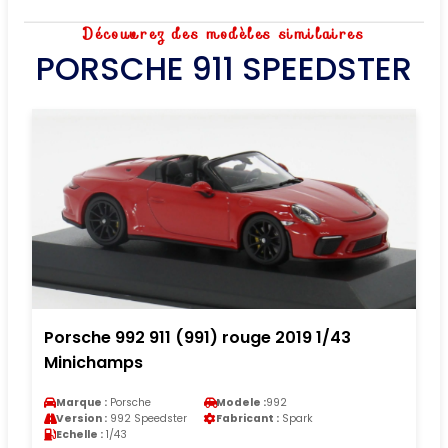
Découvrez des modèles similaires
PORSCHE 911 SPEEDSTER
Porsche 992 911 (991) rouge 2019 1/43
Minichamps
Marque :
Porsche
Modele :
992
Version :
992 Speedster
Fabricant :
Spark
Echelle :
1/43