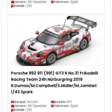
Version :
992 Speedster
Fabricant :
Spark
Echelle :
1/43
Porsche 992 911 (991) GT3 R No.31 Frikadelli
Racing Team 24h Nürburgring 2019
R.Dumas/M.Campbell/S.Müller/M.Jaminet
1/43 Spark
Marque :
Porsche
Modele :
992
Version :
992 Speedster
Fabricant :
Spark
Echelle :
1/43