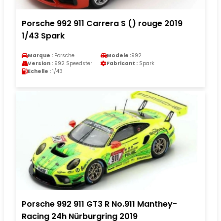
Porsche 992 911 Carrera S () rouge 2019
1/43 Spark
Marque :
Porsche
Modele :
992
Version :
992 Speedster
Fabricant :
Spark
Echelle :
1/43
Porsche 992 911 GT3 R No.911 Manthey-
Racing 24h Nürburgring 2019