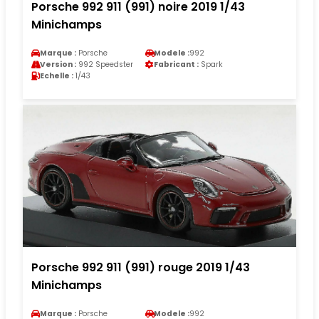
Porsche 992 911 (991) noire 2019 1/43
Minichamps
Marque :
Porsche
Modele :
992
Version :
992 Speedster
Fabricant :
Spark
Echelle :
1/43
Porsche 992 911 (991) rouge 2019 1/43
Minichamps
Marque :
Porsche
Modele :
992