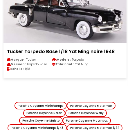
Porsche RS Spyder 1/18 Norev no.6 muscle milk
team cytosport alm...
Marque :
Porsche
Modele :
RS
Version :
RS Spyder
Fabricant :
Norev
Echelle :
1/18
Porsche Cayenne Minichamps
Porsche Cayenne Motormax
Porsche Cayenne Norev
Porsche Cayenne Welly
Porsche Cayenne Maisto
Porsche Cayenne Matchbox
Porsche Cayenne Minichamps 1/43
Porsche Cayenne Motormax 1/24