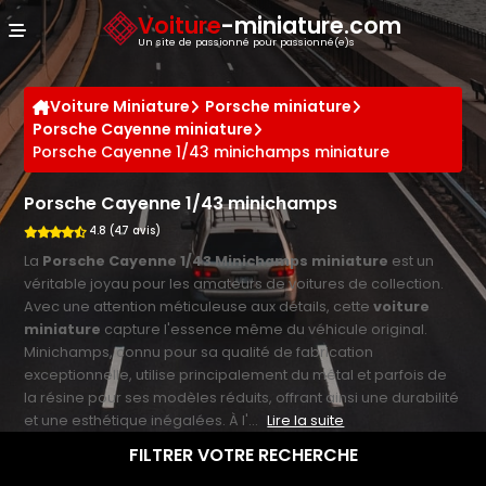
Panneau de gestion des cookies
Voiture
-miniature.com
Un site de passionné pour passionné(e)s
Voiture Miniature
Porsche miniature
Porsche Cayenne miniature
Porsche Cayenne 1/43 minichamps miniature
Porsche Cayenne 1/43 minichamps
4.8 (47 avis)
La
Porsche Cayenne 1/43 Minichamps miniature
est un
véritable joyau pour les amateurs de voitures de collection.
Avec une attention méticuleuse aux détails, cette
voiture
miniature
capture l'essence même du véhicule original.
Minichamps, connu pour sa qualité de fabrication
exceptionnelle, utilise principalement du métal et parfois de
la résine pour ses modèles réduits, offrant ainsi une durabilité
et une esthétique inégalées. À l'...
Lire la suite
FILTRER VOTRE RECHERCHE