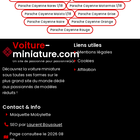
Porsche Cayenne Norev 1/18
Porsche Cayenne Motormax 1/18
Porsche Cayenne Maisto 1/18
Porsche Cayenne Grise
Porsche Cayenne Noire
Porsche Cayenne Orange
Porsche Cayenne Rouge
Voiture
-
Liens utiles
miniature.com
Mentions légales
Cookies
Un site de passionné pour passionné(e)s
Découvrez la voiture miniature
Affiliation
sous toutes ses formes sur le
plus grand site du monde dédié
aux passionnés de modèles
réduits !
Contact & Info
Maquette Mobylette
SEO par
Laurent Bousquet
Page consultee le 2026 08