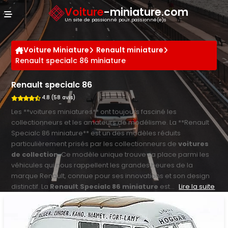
Panneau de gestion des cookies
Voiture
-miniature.com
Un site de passionné pour passionné(e)s
Voiture Miniature
Renault miniature
Renault specialc 86 miniature
Renault specialc 86
4.8 (58 avis)
Les **voitures miniatures** ont toujours fasciné les
collectionneurs et les amateurs de modélisme. La **Renault
Specialc 86 miniature** est un des modèles réduits
particulièrement prisés par les collectionneurs de
voitures
de collection
. Ce modèle unique trouve sa place parmi les
véhicules qui nous rappellent les grandes heures de la
marque Renault, connue pour ses innovations et son design
distinctif. La
Renault Specialc 86 miniature
est...
Lire la suite