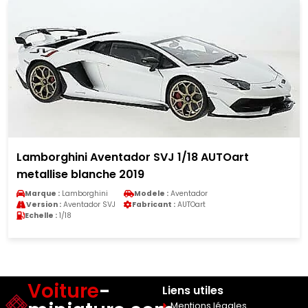
Lamborghini Aventador SVJ 1/18 AUTOart
metallise blanche 2019
Marque :
Lamborghini
Modele :
Aventador
Version :
Aventador SVJ
Fabricant :
AUTOart
Echelle :
1/18
Voiture
-
Liens utiles
Mentions légales