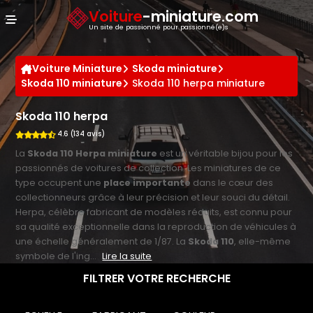
Panneau de gestion des cookies
Voiture
-miniature.com
Un site de passionné pour passionné(e)s
Voiture Miniature
Skoda miniature
Skoda 110 miniature
Skoda 110 herpa miniature
Skoda 110 herpa
4.6 (134 avis)
La
Skoda 110 Herpa miniature
est un véritable bijou pour les
passionnés de voitures de collection. Les miniatures de ce
type occupent une
place importante
dans le cœur des
collectionneurs grâce à leur précision et leur souci du détail.
Herpa, célèbre fabricant de modèles réduits, est connu pour
sa qualité exceptionnelle dans la reproduction de véhicules à
une échelle généralement de 1/87. La
Skoda 110
, elle-même
symbole de l'ing...
Lire la suite
FILTRER VOTRE RECHERCHE