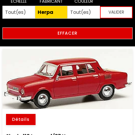
ECHELLE
FABRICANT
COULEUR
EFFACER
Détails