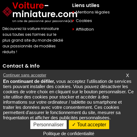
Voiture
-
Liens utiles
miniature.com
Mentions légales
Cookies
Un site de passionné pour passionné(e)s
Découvrez la voiture miniature
Affiliation
sous toutes ses formes sur le
plus grand site du monde dédié
aux passionnés de modèles
réduits !
Contact & Info
Maquette Mobylette
Continuer sans accepter
X
En continuant de défiler,
vous acceptez l'utilisation de services
SEO par
Laurent Bousquet
tiers pouvant installer des cookies. Vous pouvez désactiver les
cookies de votre choix en cliquant sur le bouton personnaliser. Ce
Page consultee le 2026 08
site utilise des cookies pour stocker et accéder à des
07
informations sur votre ordinateur / tablette ou smartphone et
Mais pourquoi le KI87 2026
traiter les données avec votre consentement. Ces cookies
permettent d'assurer le fonctionnement du site, mesurer sa
08 07
fréquentation et afficher des publicités personnalisées.
Personnaliser
Tout accepter
Copyright @ 2007-2026 - All rights reserved
Politique de confidentialité