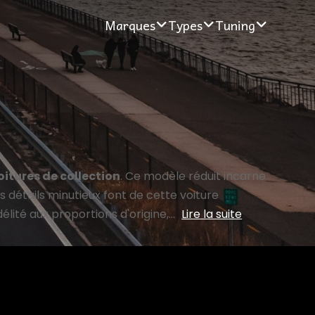
Marques
Types
Tuning
oitures de collection
. Ce modèle réduit incarne
s détails minutieux font de cette voiture
lité aux proportions d'origine,...
Lire la suite