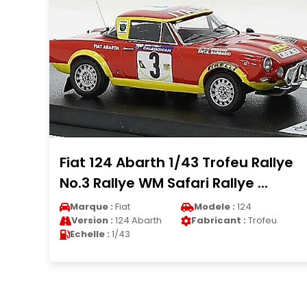
lye
Porsche 911 Turbo 1/43 Premium X
Martini Edition blanche/Dekor 1...
Marque :
Porsche
Modele :
911
u
Version :
911 Turbo
Fabricant :
Premium X
Echelle :
1/43