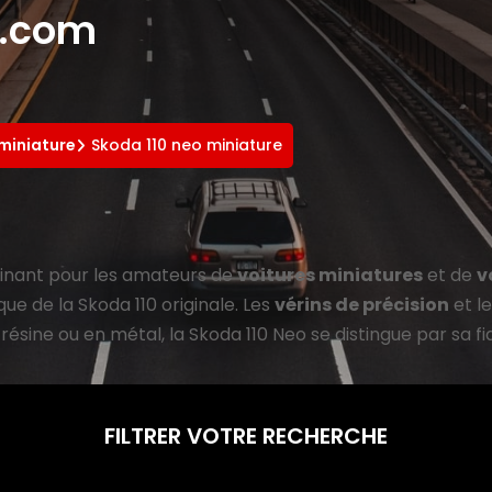
e.com
 miniature
Skoda 110 neo miniature
inant pour les amateurs de
voitures miniatures
et de
v
e de la Skoda 110 originale. Les
vérins de précision
et le
sine ou en métal, la Skoda 110 Neo se distingue par sa fidé
FILTRER VOTRE RECHERCHE