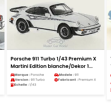
Volkswagen Karmann Ghia Base
1/87 Herpa Ghia II bleu/blanche
Marque :
Volkswagen
Modele :
Karmann Ghia
Version :
Karmann Ghia
Fabricant :
Herpa
Base
Echelle :
1/87