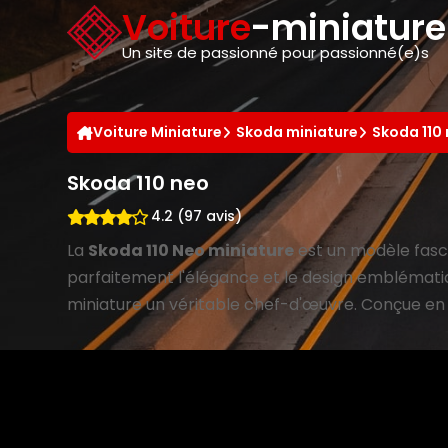
Panneau de gestion des cookies
Voiture
-miniatur
Un site de passionné pour passionné(e)s
Voiture Miniature
Skoda miniature
Skoda 110
Skoda 110 neo
4.2 (97 avis)
La
Skoda 110 Neo miniature
est un modèle fasc
parfaitement l'élégance et le design emblématiqu
miniature un véritable chef-d'œuvre. Conçue en ré