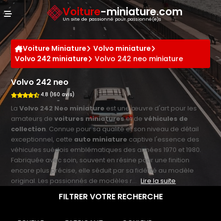
Panneau de gestion des cookies
Voiture
-miniature.com
Un site de passionné pour passionné(e)s
Voiture Miniature
Volvo miniature
Volvo 242 miniature
Volvo 242 neo miniature
Volvo 242 neo
4.8 (160 avis)
La
Volvo 242 Neo miniature
est une œuvre d'art pour les
amateurs de
voitures miniatures
et de
véhicules de
collection
. Connue pour sa qualité et son niveau de détail
exceptionnel, cette
auto miniature
captive l'essence des
véhicules suédois emblématiques des années 1970 et 1980.
Fabriquée avec soin, souvent en résine pour une finition
encore plus précise, elle séduit par sa fidélité au modèle
original. Les passionnés de modèles r...
Lire la suite
FILTRER VOTRE RECHERCHE