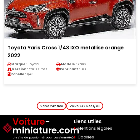
Toyota Yaris Cross 1/43 IXO metallise orange
2022
Marque :
Toyota
Modele :
Yaris
Version :
Yaris Cross
Fabricant :
IXO
Echelle :
1/43
Volvo 242 Neo
Volvo 242 Neo 1/43
Voiture
-
Liens utiles
miniature.com
Mentions légales
Cookies
Un site de passionné pour passionné(e)s