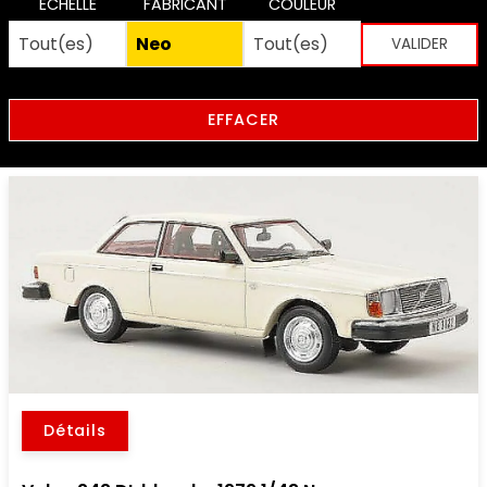
ECHELLE
FABRICANT
COULEUR
EFFACER
Détails