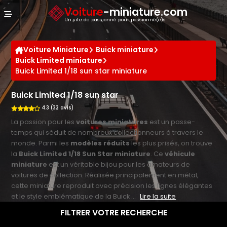
Panneau de gestion des cookies
Voiture
-miniature.com
Un site de passionné pour passionné(e)s
Voiture Miniature
Buick miniature
Buick Limited miniature
Buick Limited 1/18 sun star miniature
Buick Limited 1/18 sun star
4.3 (33 avis)
La passion pour les
voitures miniatures
est un passe-
temps qui séduit de nombreux collectionneurs à travers le
monde. Parmi les
modèles réduits
les plus prisés, on trouve
la
Buick Limited 1/18 Sun Star miniature
. Ce
véhicule
miniature
est un véritable bijou pour les amateurs de
voitures de collection. Réalisée principalement en métal,
cette miniature reproduit avec précision les lignes élégantes
et le style emblématique de la Buick ...
Lire la suite
FILTRER VOTRE RECHERCHE