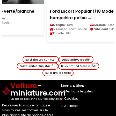
Ford Escort Popular 1/18 Model Icons mkii 1100
hampshire police ...
Marque :
Ford
Modele :
Escort
Version :
Escort Popular
Fabricant :
Model Icons
Echelle :
1/18
Buick Limited Sun star
Buick Limited Brooklin
Buick Limited Sun star 1/18
Buick Limited Brooklin 1/43
Buick Limited Noire
Voiture
-
Liens utiles
miniature.com
Mentions légales
Cookies
Un site de passionné pour passionné(e)s
Découvrez la voiture miniature
Affiliation
sous toutes ses formes sur le
plus grand site du monde dédié