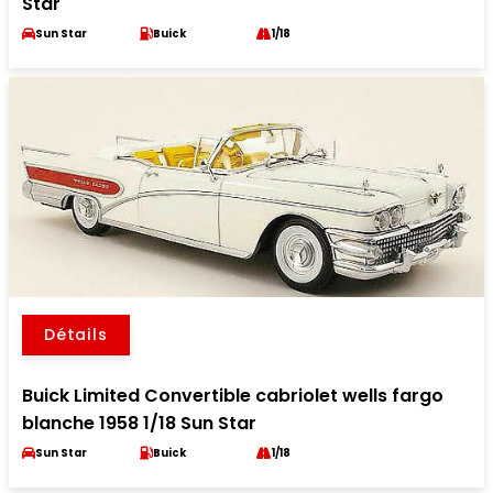
Star
Sun Star
Buick
1/18
Détails
Buick Limited Convertible cabriolet wells fargo
blanche 1958 1/18 Sun Star
Sun Star
Buick
1/18