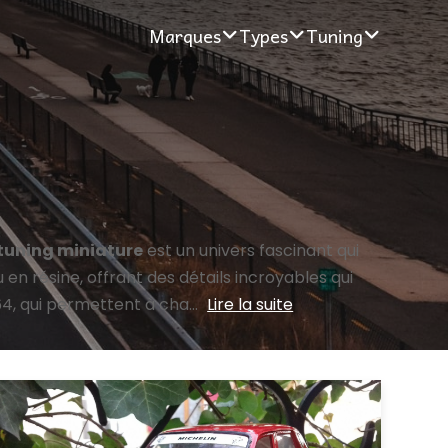
Marques
Types
Tuning
 tuning miniature
est un univers fascinant qui
n résine, offrant des détails incroyables qui
64, qui permettent à cha...
Lire la suite