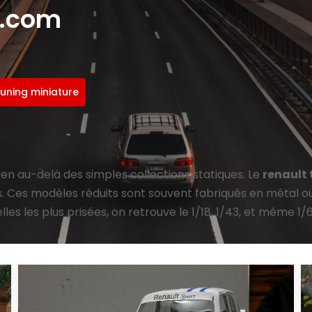
e.com
tuning miniature
ien au-delà des simples collections statiques. Le
renault
Ces modèles réduits sont souvent fabriqués en métal ou e
les les plus prisées, on retrouve le 1/18, 1/43, et même 1/