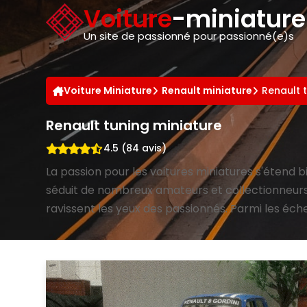
Panneau de gestion des cookies
Voiture
-miniatur
Un site de passionné pour passionné(e)s
Voiture Miniature
Renault miniature
Renault 
Renault tuning miniature
4.5 (84 avis)
La passion pour les voitures miniatures s'étend b
séduit de nombreux amateurs et collectionneurs. 
ravissent les yeux des passionnés. Parmi les échel